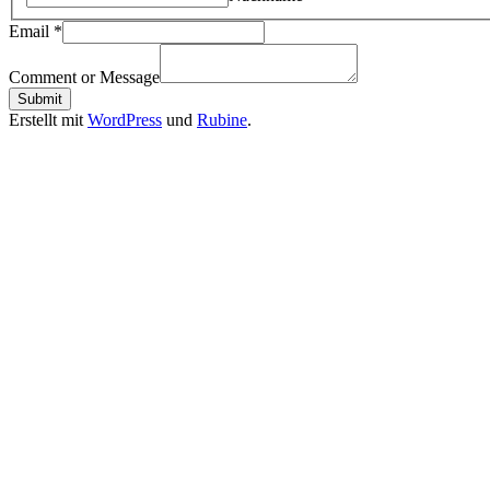
Email
*
Comment or Message
Submit
Erstellt mit
WordPress
und
Rubine
.