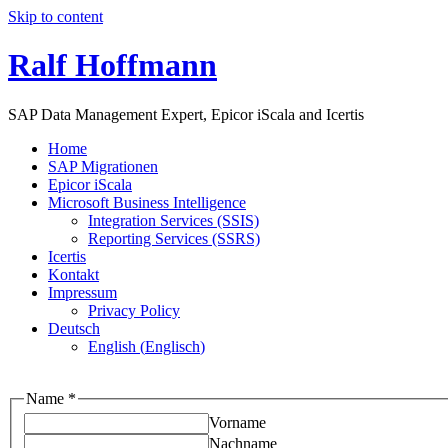
Skip to content
Ralf Hoffmann
SAP Data Management Expert, Epicor iScala and Icertis
Home
SAP Migrationen
Epicor iScala
Microsoft Business Intelligence
Integration Services (SSIS)
Reporting Services (SSRS)
Icertis
Kontakt
Impressum
Privacy Policy
Deutsch
English
(
Englisch
)
or
Name
*
Email
Vorname
Name
Nachname